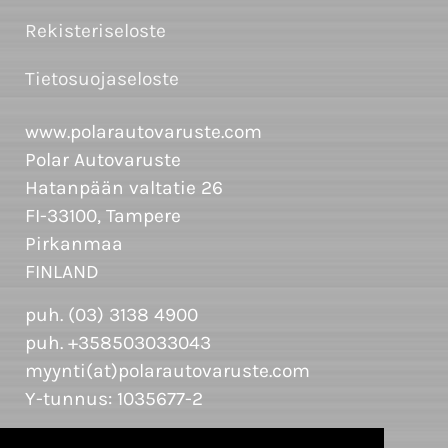
Rekisteriseloste
Tietosuojaseloste
www.polarautovaruste.com
Polar Autovaruste
Hatanpään valtatie 26
FI-33100, Tampere
Pirkanmaa
FINLAND
puh. (03) 3138 4900
puh. +358503033043
myynti(at)polarautovaruste.com
Y-tunnus: 1035677-2