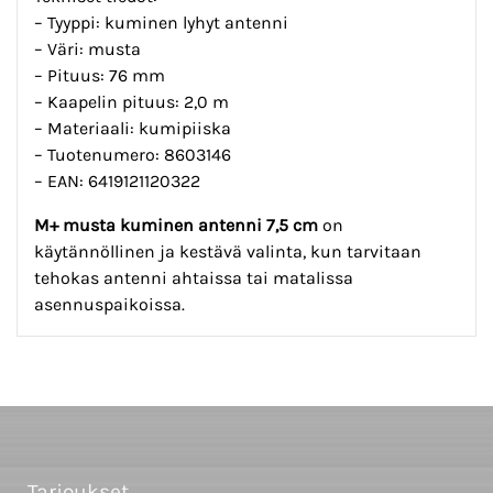
– Tyyppi: kuminen lyhyt antenni
– Väri: musta
– Pituus: 76 mm
– Kaapelin pituus: 2,0 m
– Materiaali: kumipiiska
– Tuotenumero: 8603146
– EAN: 6419121120322
M+ musta kuminen antenni 7,5 cm
on
käytännöllinen ja kestävä valinta, kun tarvitaan
tehokas antenni ahtaissa tai matalissa
asennuspaikoissa.
Tarjoukset