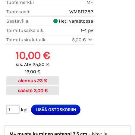
Tuotemerkki
M+
Tuotekoodi
WMS17282
Saatavilla
Heti varastossa
Toimitusaika alk.
1-4 pv
Toimituskulut alk.
5,00 €
10,00 €
sis. ALV 25,50 %
13,00 €
alennus
23 %
säästö
3,00 €
kpl
M+ musta kuminen antenni 7,5 cm
– lyhyt ja