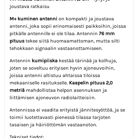
joustava ratkaisu
M+ kuminen antenni
on kompakti ja joustava
antenni, joka sopii erinomaisesti paikkoihin, joissa
pitkälle antennille ei ole tilaa. Antennin
76 mm
pituus
tekee siitä huomaamattoman, mutta silti
tehokkaan signaalin vastaanottamiseen.
Antennin
kumipiiska
kestää tärinää ja kolhuja,
joten se soveltuu erityisen hyvin ajoneuvoihin,
joissa antenni altistuu ahtaissa tiloissa
mekaaniselle rasitukselle.
Kaapelin pituus 2,0
metriä
mahdollistaa helpon asennuksen ja
liittämisen ajoneuvon radiolaitteisiin.
Antennissa ei vaadita erityistä jännitesyöttöä, ja se
toimii luotettavasti pienessä tilassa tarjoten
tasaisen ja häiriöttömän vastaanoton.
Tekniset tiedot: