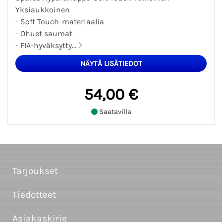
Yksiaukkoinen
- Soft Touch-materiaalia
- Ohuet saumat
- FIA-hyväksytty...
54,00 €
Saatavilla
Tarjoukset
Tiedotteet
Asiakaskirje