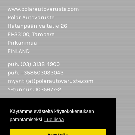
www.polarautovaruste.com
Polar Autovaruste
Hatanpään valtatie 26
FI-33100, Tampere
Pirkanmaa
FINLAND
puh. (03) 3138 4900
puh. +358503033043
myynti(at)polarautovaruste.com
Y-tunnus: 1035677-2
Käytämme evästeitä käyttökokemuksen
parantamiseksi
Lue lisää